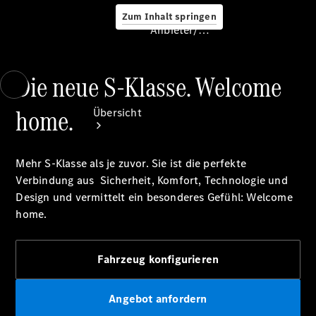
Zum Inhalt springen
Anbieter/Datenschutz
Die neue S-Klasse. Welcome
Anbieter/Datenschutz
home.
Übersicht
Mehr S-Klasse als je zuvor. Sie ist die perfekte
Verbindung aus Sicherheit, Komfort, Technologie und
Design und vermittelt ein besonderes Gefühl: Welcome
home.
Startseite
Kontakt
Standortsuche
Fahrzeug konfigurieren
Angebot anfordern