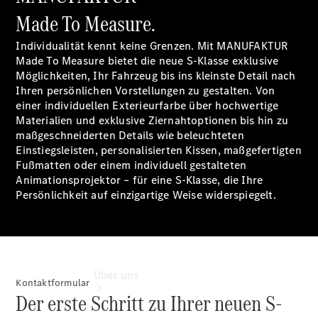
Reifen, Teile
Made To Measure.
& Zubehör
Garantie
Individualität kennt keine Grenzen. Mit MANUFAKTUR
Pannen- &
Made To Measure bietet die neue S-Klasse exklusive
Unfallhilfe
Möglichkeiten, Ihr Fahrzeug bis ins kleinste Detail nach
Digitale
Ihren persönlichen Vorstellungen zu gestalten. Von
Extras
einer individuellen Exterieurfarbe über hochwertige
Betriebsanleitungen
Materialien und exklusive Ziernahtoptionen bis hin zu
Rückrufe
maßgeschneiderten Details wie beleuchteten
Einstiegsleisten, personalisierten Kissen, maßgefertigten
Fußmatten oder einem individuell gestalteten
Animationsprojektor – für eine S-Klasse, die Ihre
Persönlichkeit auf einzigartige Weise widerspiegelt.
Über uns
Kontaktformular
Der erste Schritt zu Ihrer neuen S-