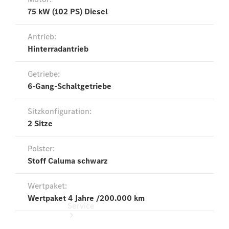
Probefahrt
Junge
Sterne
Transporter
Gebrauchtwagensuche
Leasing &
Finanzierung
Online
Store
Konfigurator
Service