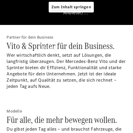
Zum Inhalt springen
Anbieter/Datenschutz
Partner für dein Business
Anbieter/Datenschutz
Vito & Sprinter für dein Business.
Übersicht
Wer wirtschaftlich denkt, setzt auf Lösungen, die
langfristig überzeugen. Der Mercedes-Benz Vito und der
Sprinter bieten dir Effizienz, Funktionalität und starke
Angebote für dein Unternehmen. Jetzt ist der ideale
Zeitpunkt, auf Qualität zu setzen, die sich rechnet –
jeden Tag aufs Neue.
Startseite
Kontakt
Beratung
Modelle
vereinbaren
Für alle, die mehr bewegen wollen.
Servicetermin
buchen
Du gibst jeden Tag alles – und brauchst Fahrzeuge, die
Probefahrt