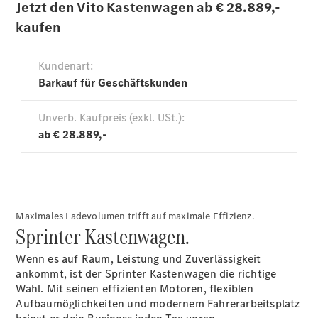
Übersicht
Service &
Zubehör
Transporter-
Services
Individuelle
Beratung
Mobilitätslösungen
Intelligente
Fahrzeugsteuerung
Maximales Ladevolumen trifft auf maximale Effizienz.
Sprinter Kastenwagen.
Mercedes-
Benz
Wenn es auf Raum, Leistung und Zuverlässigkeit
Qualität
ankommt, ist der Sprinter Kastenwagen die richtige
Servicetermin
Wahl. Mit seinen effizienten Motoren, flexiblen
vereinbaren
Aufbaumöglichkeiten und modernem Fahrerarbeitsplatz